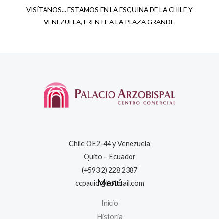
VISÍTANOS... ESTAMOS EN LA ESQUINA DE LA CHILE Y
VENEZUELA, FRENTE A LA PLAZA GRANDE.
Chile OE2-44 y Venezuela
Quito – Ecuador
(+593 2) 228 2387
Menú
ccpauio@hotmail.com
Inicio
Historia